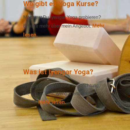
Wo gibt es Yoga Kurse?
Möchtest Du Iyengar Yoga probieren?
Mehr
Erfahre mehr über mein Angebot.
lesen.
Was ist Iyengar Yoga?
Iyengar®-Yoga ist eine Yogarichtung,
die von B. K. S. Iyengar entwickelt
Mehr lesen.
wurde.