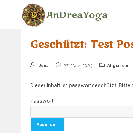
Zum
Inhalt
springen
Geschützt: Test Po
Beitrags-
Beitrag
Beitrags-
JenJ
27. März 2023
Allgemein
Autor:
veröffentlicht:
Kategorie:
Dieser Inhalt ist passwortgeschützt. Bitte
Passwort: