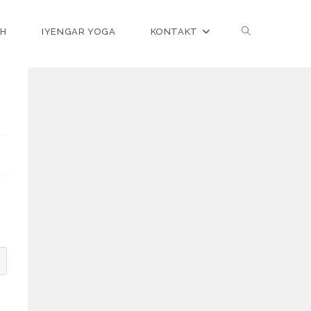
CH
IYENGAR YOGA
KONTAKT
Website-
Suche
umschalten