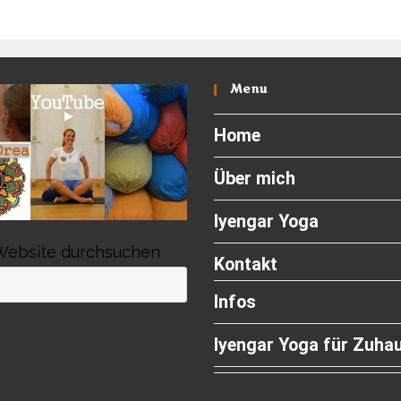
Menu
Home
Über mich
Iyengar Yoga
Website durchsuchen
Kontakt
Press
Infos
Escape
to
Iyengar Yoga für Zuha
close
the
search